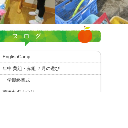
EnglishCamp
年中 黄組・赤組 ７月の遊び
一学期終業式
前橋七夕まつり
七夕③_保育サポーターのみなさん
一覧ページへ